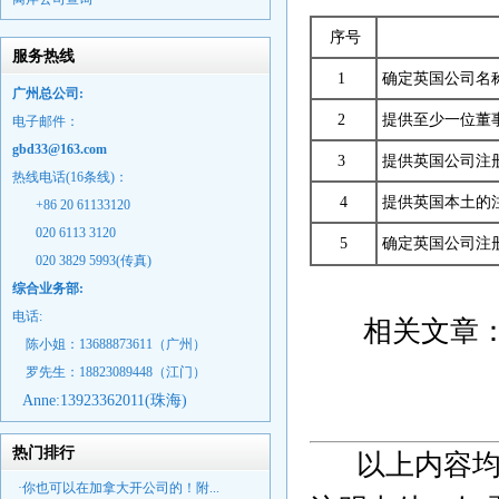
序号
服务热线
1
确定英国公司名
广州总公司:
2
提供至少一位董
电子邮件：
gbd33@163.com
3
提供英国公司注
热线电话(16条线)：
4
提供英国本土的
+86 20 61133120
020 6113 3120
5
确定英国公司注
020 3829 5993(传真)
综合业务部:
电话:
相关文章
陈小姐：13688873611（广州）
罗先生：18823089448
（江门）
Anne:
13923362011(珠海)
热门排行
以上内容
·你也可以在加拿大开公司的！附...