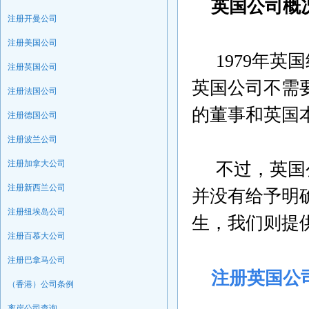
英国公司概
注册开曼公司
注册美国公司
1979
年英国
注册英国公司
英国公司不需
注册法国公司
的董事和英国
注册德国公司
注册波兰公司
注册加拿大公司
不过，英国
注册新西兰公司
并没有给予明
注册纽埃岛公司
生，我们则提
注册百慕大公司
注册巴拿马公司
注册英国公
（香港）公司条例
离岸公司查询