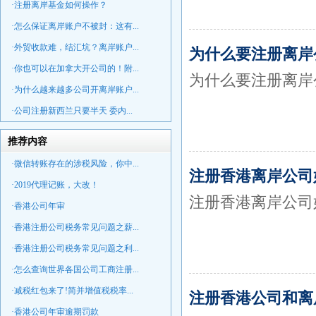
·注册离岸基金如何操作？
·怎么保证离岸账户不被封：这有...
·外贸收款难，结汇坑？离岸账户...
为什么要注册离岸
·你也可以在加拿大开公司的！附...
为什么要注册离岸
·为什么越来越多公司开离岸账户...
·公司注册新西兰只要半天 委内...
推荐内容
·微信转账存在的涉税风险，你中...
注册香港离岸公司
·2019代理记账，大改！
注册香港离岸公司
·香港公司年审
·香港注册公司税务常见问题之薪...
·香港注册公司税务常见问题之利...
·怎么查询世界各国公司工商注册...
·减税红包来了!简并增值税税率...
注册香港公司和离
·香港公司年审逾期罚款