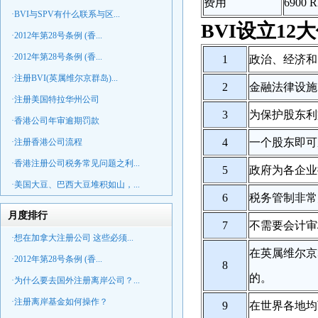
费用
6900 
·BVI与SPV有什么联系与区...
BVI
设立
12
大
·2012年第28号条例 (香...
·2012年第28号条例 (香...
1
政治、经济和
·注册BVI(英属维尔京群岛)...
2
金融法律设施
·注册美国特拉华州公司
3
为保护股东利
·香港公司年审逾期罚款
4
一个股东即可
·注册香港公司流程
·香港注册公司税务常见问题之利...
5
政府为各企业
·美国大豆、巴西大豆堆积如山，...
6
税务管制非常
月度排行
7
不需要会计审
·想在加拿大注册公司 这些必须...
在英属维尔京
·2012年第28号条例 (香...
8
的。
·为什么要去国外注册离岸公司？...
·注册离岸基金如何操作？
9
在世界各地均