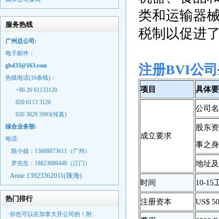
类和运输器
服务热线
税制以促进
广州总公司:
电子邮件：
gbd33@163.com
注册
BVI
公司
热线电话(16条线)：
项目
具体要
+86 20 61133120
020 6113 3120
公司名
020 3829 5993(传真)
综合业务部:
股东资
成立要求
电话:
事之身
陈小姐：13688873611（广州）
地址及
罗先生：18823089448
（江门）
Anne:
13923362011(珠海)
时间
10-15
热门排行
注册资本
US$ 50
·你也可以在加拿大开公司的！附...