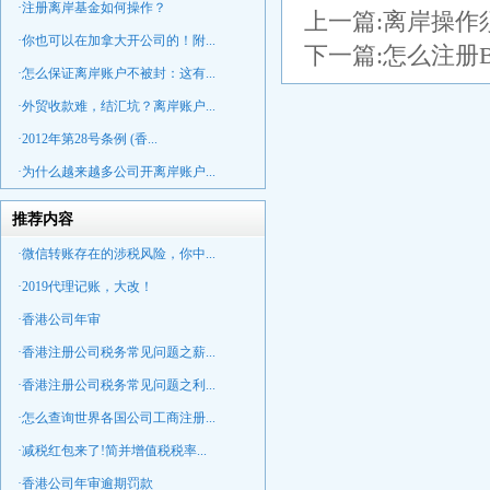
·注册离岸基金如何操作？
上一篇:
离岸操作
·你也可以在加拿大开公司的！附...
下一篇:
怎么注册
·怎么保证离岸账户不被封：这有...
·外贸收款难，结汇坑？离岸账户...
·2012年第28号条例 (香...
·为什么越来越多公司开离岸账户...
推荐内容
·微信转账存在的涉税风险，你中...
·2019代理记账，大改！
·香港公司年审
·香港注册公司税务常见问题之薪...
·香港注册公司税务常见问题之利...
·怎么查询世界各国公司工商注册...
·减税红包来了!简并增值税税率...
·香港公司年审逾期罚款