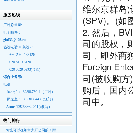
维尔京群岛)
服务热线
(SPV)。(如图
广州总公司:
2. 然后，
电子邮件：
司的股权，则
gbd33@163.com
热线电话(16条线)：
司，即外商独资企
+86 20 61133120
020 6113 3120
Foreign E
020 3829 5993(传真)
司(被收购方
综合业务部:
电话:
购后，国内公
陈小姐：13688873611（广州）
司中。
罗先生：18823089448
（江门）
Anne:
13923362011(珠海)
热门排行
·你也可以在加拿大开公司的！附...