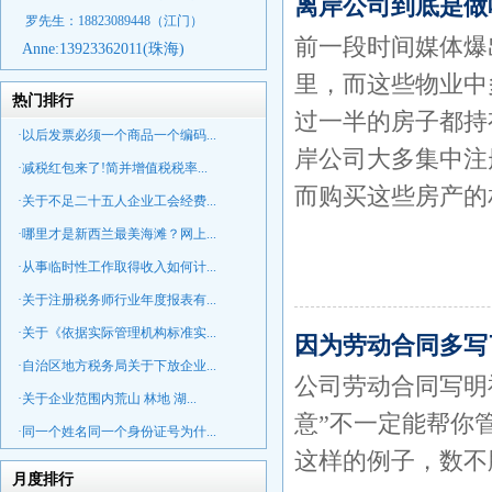
离岸公司到底是做
罗先生：18823089448
（江门）
前一段时间媒体爆
Anne:
13923362011(珠海)
里，而这些物业中
热门排行
过一半的房子都持
·以后发票必须一个商品一个编码...
岸公司大多集中注
·减税红包来了!简并增值税税率...
而购买这些房产的
·关于不足二十五人企业工会经费...
·哪里才是新西兰最美海滩？网上...
·从事临时性工作取得收入如何计...
·关于注册税务师行业年度报表有...
·关于《依据实际管理机构标准实...
因为劳动合同多写
·自治区地方税务局关于下放企业...
公司劳动合同写明
·关于企业范围内荒山 林地 湖...
意”不一定能帮你
·同一个姓名同一个身份证号为什...
这样的例子，数不
月度排行