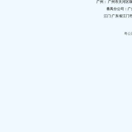
广州： 广州市天河区珠
番禺分公司：广
江门:广东省江门市
粤公网