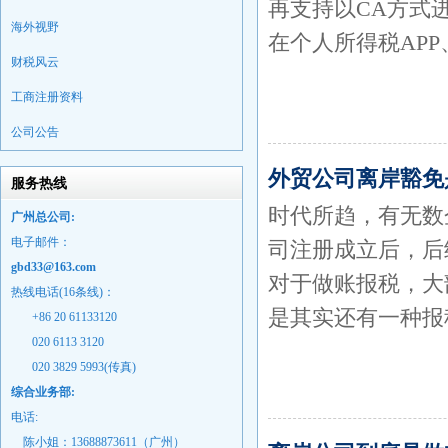
再支持以CA方式
海外视野
在个人所得税AP
财税风云
工商注册资料
公司公告
外贸公司离岸豁免
服务热线
时代所趋，有无数
广州总公司:
电子邮件：
司注册成立后，后
gbd33@163.com
对于做账报税，大
热线电话(16条线)：
是其实还有一种报
+86 20 61133120
020 6113 3120
020 3829 5993(传真)
综合业务部:
电话:
陈小姐：13688873611（广州）