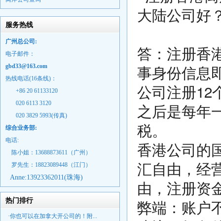
服务热线
广州总公司:
答：注册香
电子邮件：
事身份信息即
gbd33@163.com
热线电话(16条线)：
公司注册12
+86 20 61133120
020 6113 3120
之后是每年
020 3829 5993(传真)
税。
综合业务部:
电话:
香港公司的
陈小姐：13688873611（广州）
汇自由，经
罗先生：18823089448
（江门）
Anne:
13923362011(珠海)
由，注册资
弊端：账户
热门排行
·你也可以在加拿大开公司的！附...