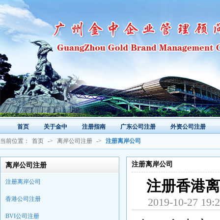
首页
关于金中
注册指南
广东公司注册
外资公司注册
当前位置：
首页
->
离岸公司注册
->
注册离岸公司
注册离岸公司
离岸公司注册
注册离岸公司
注册香港离
香港公司注册
2019-10-2
BVI公司注册