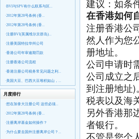
建议：如条
·BVI与SPV有什么联系与区...
在香港如何
·2012年第28号条例 (香...
注册香港公
·2012年第28号条例 (香...
·注册BVI(英属维尔京群岛)...
然人作为您
·注册美国特拉华州公司
册地址。
·香港公司年审逾期罚款
公司申请时
·注册香港公司流程
·香港注册公司税务常见问题之利...
公司成立之
·美国大豆、巴西大豆堆积如山，...
到注册地址
月度排行
税表以及海
·想在加拿大注册公司 这些必须...
另外香港那
·2012年第28号条例 (香...
者银行。
·注册离岸基金如何操作？
·为什么要去国外注册离岸公司？...
不管是您个