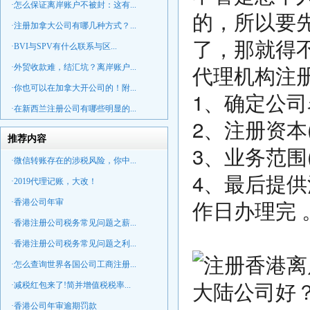
·怎么保证离岸账户不被封：这有...
的，所以要
·注册加拿大公司有哪几种方式？...
了，那就得
·BVI与SPV有什么联系与区...
代理机构注
·外贸收款难，结汇坑？离岸账户...
·你也可以在加拿大开公司的！附...
1、确定公司名
·在新西兰注册公司有哪些明显的...
2、注册资本(
推荐内容
3、业务范围(
·微信转账存在的涉税风险，你中...
4、最后提
·2019代理记账，大改！
作日办理完 
·香港公司年审
·香港注册公司税务常见问题之薪...
·香港注册公司税务常见问题之利...
·怎么查询世界各国公司工商注册...
·减税红包来了!简并增值税税率...
·香港公司年审逾期罚款