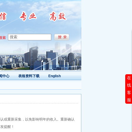
搜索
闻中心
表格资料下载
English
在
线
客
服
行确认或重新采集，以免影响明年的收入。重新确认
转发提醒！