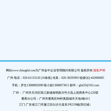
网站www.chinagbd.com为广州金中企业管理顾问有限公司 版权所有
隐私声明
广州 电话：020-61133120 (16条线) 传真：020-38295993 链接QQ:442696085
手机：罗生13688892090 陈小姐13688873611 邮件：gbd33@163.com
广州： 广州市天河区珠江新城海明路20号力迅上筑商务中心220室
番禺分公司：广州市番禺区钟村奥园城市天地4栋413
江门:广东省江门市蓬江区白沙大道东3号219铺(世纪城）