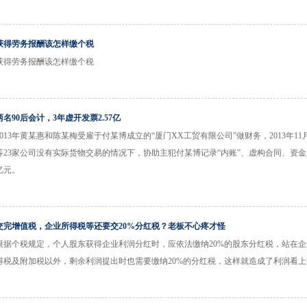
获得劳务报酬该怎样缴个税
获得劳务报酬该怎样缴个税
两名90后会计，3年虚开发票2.57亿
2013年黄某惠和陈某梅受雇于付某博成立的“厦门XX工贸有限公司”做财务，2013年1
等23家公司没有实际货物交易的情况下，协助主犯付某博记录“内账”、虚构合同、资金
亿元。
交完增值税，企业所得税等还要交20%分红税？老板不心疼才怪
根据个税规定，个人股东获得企业利润分红时，应依法缴纳20%的股东分红税，站在
得税及附加税以外，剩余利润提出时也需要缴纳20%的分红税，这样就造成了利润看