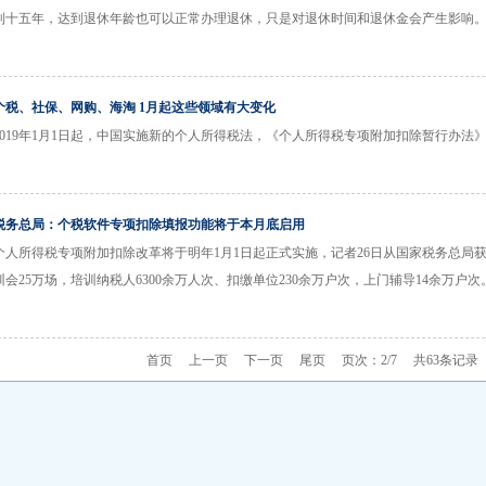
到十五年，达到退休年龄也可以正常办理退休，只是对退休时间和退休金会产生影响
个税、社保、网购、海淘 1月起这些领域有大变化
2019年1月1日起，中国实施新的个人所得税法，《个人所得税专项附加扣除暂行办法
税务总局：个税软件专项扣除填报功能将于本月底启用
个人所得税专项附加扣除改革将于明年1月1日起正式实施，记者26日从国家税务总局
训会25万场，培训纳税人6300余万人次、扣缴单位230余万户次，上门辅导14余万户次
首页
上一页
下一页
尾页
页次：2/7 共63条记录