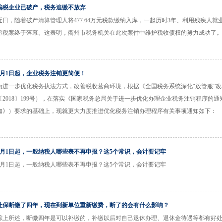
骗税企业已破产，税务追缴不放弃
近日，随着破产清算管理人将477.64万元税款缴纳入库，一起历时3年、利用残疾人
追税案终于落幕。这表明，衢州市税务机关在此次案件中维护税收债权的努力成功了
7月1日起，企业税务注销更简便！
为进一步优化税务执法方式，改善税收营商环境，根据《全国税务系统深化“放管服”改革五
〔2018〕199号），在落实《国家税务总局关于进一步优化办理企业税务注销程序的通知
知》）要求的基础上，现就更大力度推进优化税务注销办理程序有关事项通知如下：
5月1日起，一般纳税人哪些表不再申报？这5个常识，会计要记牢
5月1日起，一般纳税人哪些表不再申报？这5个常识，会计要记牢
社保断缴了四年，现在到新单位重新缴费，断了的会有什么影响？
综上所述，断缴四年是可以补缴的，补缴以后对自己退休办理、退休金待遇等都有好