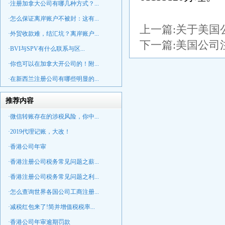
·注册加拿大公司有哪几种方式？...
·怎么保证离岸账户不被封：这有...
上一篇:
关于美国
·外贸收款难，结汇坑？离岸账户...
下一篇:
美国公司
·BVI与SPV有什么联系与区...
·你也可以在加拿大开公司的！附...
·在新西兰注册公司有哪些明显的...
推荐内容
·微信转账存在的涉税风险，你中...
·2019代理记账，大改！
·香港公司年审
·香港注册公司税务常见问题之薪...
·香港注册公司税务常见问题之利...
·怎么查询世界各国公司工商注册...
·减税红包来了!简并增值税税率...
·香港公司年审逾期罚款