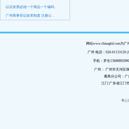
·以后发票必须一个商品一个编码...
·广州商事登记改革制度 注册公...
网站www.chinagbd.c
广州 电话：020-61133120 (
手机：罗生13688892090
广州： 广州市天河区珠
番禺分公司：广
江门:广东省江门市
粤公网