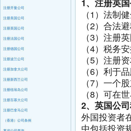
1、注册英
注册开曼公司
（1）法制
注册美国公司
（2）合法避
注册英国公司
（3）注册
注册法国公司
（4）税务
注册德国公司
（5）注册
注册波兰公司
（6）利于品
注册加拿大公司
（7）一个
注册新西兰公司
注册纽埃岛公司
（8）可在
注册百慕大公司
2、英国公
注册巴拿马公司
外国投资者
（香港）公司条例
中包括投资
离岸公司查询