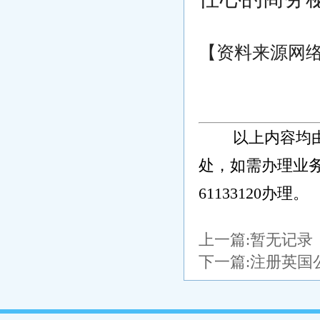
【资料来源网
以上内容均
处，如需办理业务
61133120办理。
上一篇:暂无记录
下一篇:
注册英国