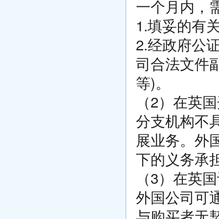
一个月内，
1.填妥的有
2.经政府
司合法文件
等)。
（2）在英
分支机构不
展业务。外
下的义务承
（3）在英
外国公司可
与购买者无