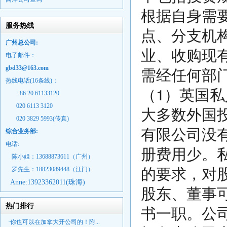
根据自身需
服务热线
点、分支机
广州总公司:
业、收购现
电子邮件：
需经任何部
gbd33@163.com
热线电话(16条线)：
（1）英国
+86 20 61133120
020 6113 3120
大多数外国
020 3829 5993(传真)
有限公司没
综合业务部:
电话:
册费用少。
陈小姐：13688873611（广州）
的要求，对
罗先生：18823089448
（江门）
Anne:
13923362011(珠海)
股东、董事
书一职。公
热门排行
·你也可以在加拿大开公司的！附...