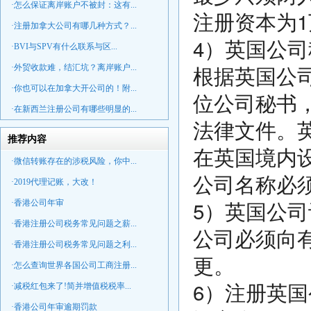
·怎么保证离岸账户不被封：这有...
注册资本为1
·注册加拿大公司有哪几种方式？...
4）英国公司
·BVI与SPV有什么联系与区...
根据英国公
·外贸收款难，结汇坑？离岸账户...
·你也可以在加拿大开公司的！附...
位公司秘书
·在新西兰注册公司有哪些明显的...
法律文件。
推荐内容
在英国境内
·微信转账存在的涉税风险，你中...
公司名称必须以
·2019代理记账，大改！
5）英国公司
·香港公司年审
·香港注册公司税务常见问题之薪...
公司必须向
·香港注册公司税务常见问题之利...
更。
·怎么查询世界各国公司工商注册...
6）注册英
·减税红包来了!简并增值税税率...
·香港公司年审逾期罚款