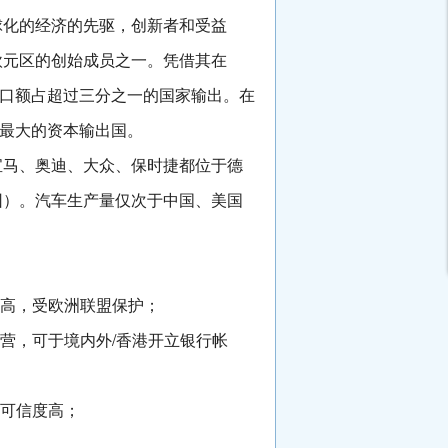
球化的经济的先驱，创新者和受益
欧元区的创始成员之一。凭借其在
。出口额占超过三分之一的国家输出。在
球最大的资本输出国。
宝马、奥迪、大众、保时捷都位于德
团）。汽车生产量仅次于中国、美国
位高，受欧洲联盟保护；
营，可于境内外/香港开立银行帐
、可信度高；