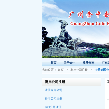
首页
关于金中
注册指南
广东
当前位置：
首页
->
离岸公司注册
->
注册德国公
离岸公司注册
注册离岸公司
香港公司注册
BVI公司注册