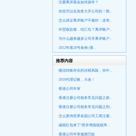
·注册离岸基金如何操作？
·你也可以在加拿大开公司的！附...
·怎么保证离岸账户不被封：这有...
·外贸收款难，结汇坑？离岸账户...
·为什么越来越多公司开离岸账户...
·2012年第28号条例 (香...
推荐内容
·微信转账存在的涉税风险，你中...
·2019代理记账，大改！
·香港公司年审
·香港注册公司税务常见问题之薪...
·香港注册公司税务常见问题之利...
·怎么查询世界各国公司工商注册...
·减税红包来了!简并增值税税率...
·香港公司年审逾期罚款