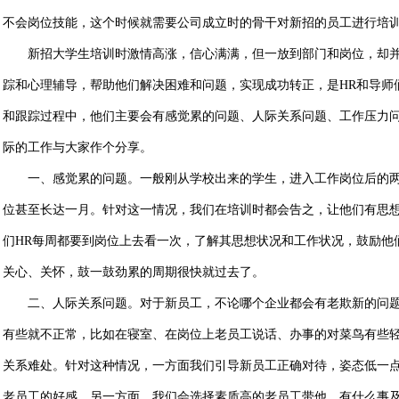
不会岗位技能，这个时候就需要公司成立时的骨干对新招的员工进行培
新招大学生培训时激情高涨，信心满满，但一放到部门和岗位，却
踪和心理辅导，帮助他们解决困难和问题，实现成功转正，是
HR
和导师
和跟踪过程中，他们主要会有感觉累的问题、人际关系问题、工作压力
际的工作与大家作个分享。
一、感觉累的问题。一般刚从学校出来的学生，进入工作岗位后的
位甚至长达一月。针对这一情况，我们在培训时都会告之，让他们有思
们
HR
每周都要到岗位上去看一次，了解其思想状况和工作状况，鼓励他
关心、关怀，鼓一鼓劲累的周期很快就过去了。
二、人际关系问题。对于新员工，不论哪个企业都会有老欺新的问
有些就不正常，比如在寝室、在岗位上老员工说话、办事的对菜鸟有些
关系难处。针对这种情况，一方面我们引导新员工正确对待，姿态低一
老员工的好感。另一方面，我们会选择素质高的老员工带他。有什么事