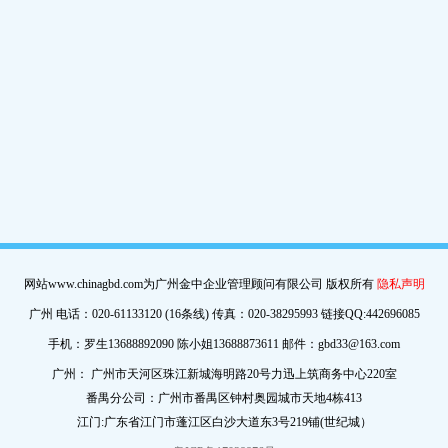
网站www.chinagbd.com为广州金中企业管理顾问有限公司 版权所有
隐私声明
广州 电话：020-61133120 (16条线) 传真：020-38295993 链接QQ:442696085
手机：罗生13688892090 陈小姐13688873611 邮件：gbd33@163.com
广州： 广州市天河区珠江新城海明路20号力迅上筑商务中心220室
番禺分公司：广州市番禺区钟村奥园城市天地4栋413
江门:广东省江门市蓬江区白沙大道东3号219铺(世纪城）