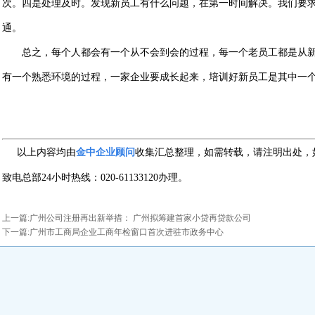
次。四是处理及时。发现新员工有什么问题，在第一时间解决。我们要
通。
总之，每个人都会有一个从不会到会的过程，每一个老员工都是从
有一个熟悉环境的过程，一家企业要成长起来，培训好新员工是其中一
以上内容均由
金中企业顾问
收集汇总整理，如需转载，请注明出处，
致电总部24小时热线：020-61133120办理。
上一篇:
广州公司注册再出新举措： 广州拟筹建首家小贷再贷款公司
下一篇:
广州市工商局企业工商年检窗口首次进驻市政务中心