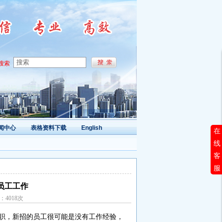
搜索
闻中心
表格资料下载
English
在
线
客
服
员工工作
量：4018次
职，新招的员工很可能是没有工作经验，