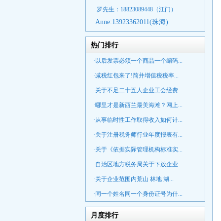
罗先生：18823089448
（江门）
Anne:
13923362011(珠海)
热门排行
·以后发票必须一个商品一个编码...
·减税红包来了!简并增值税税率...
·关于不足二十五人企业工会经费...
·哪里才是新西兰最美海滩？网上...
·从事临时性工作取得收入如何计...
·关于注册税务师行业年度报表有...
·关于《依据实际管理机构标准实...
·自治区地方税务局关于下放企业...
·关于企业范围内荒山 林地 湖...
·同一个姓名同一个身份证号为什...
月度排行