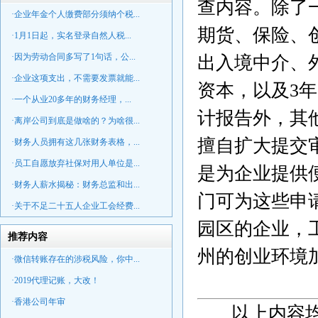
查内容。除了
·企业年金个人缴费部分须纳个税...
期货、保险、
·1月1日起，实名登录自然人税...
·因为劳动合同多写了1句话，公...
出入境中介、
·企业这项支出，不需要发票就能...
资本，以及
3
年
·一个从业20多年的财务经理，...
计报告外，其
·离岸公司到底是做啥的？为啥很...
擅自扩大提交
·财务人员拥有这几张财务表格，...
·员工自愿放弃社保对用人单位是...
是为企业提供
·财务人薪水揭秘：财务总监和出...
门可为这些申
·关于不足二十五人企业工会经费...
园区的企业，
推荐内容
州的创业环境
·微信转账存在的涉税风险，你中...
·2019代理记账，大改！
·香港公司年审
以上内容