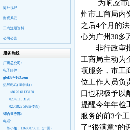
为响应市政
海外视野
州市工商局内
财税风云
之后
4
个月的法
工商注册资料
心为广州
30
多
公司公告
非行政审批项
服务热线
工商局主动为
广州总公司:
项服务，市工
电子邮件：
gbd33@163.com
位工作人员负
热线电话(16条线)：
口也积极予以
+86 20 61133120
020 6113 3120
提醒今年年检
020 3829 5993(传真)
综合业务部:
服务的前
3
个工
电话:
了“很满意”的
陈小姐：13688873611（广州）