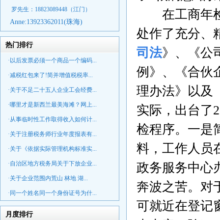
罗先生：18823089448
（江门）
在
工商年
Anne:
13923362011(珠海)
处作了充分、
热门排行
司法
》、《公
·以后发票必须一个商品一个编码...
例》、《合伙
·减税红包来了!简并增值税税率...
理办法》以及
·关于不足二十五人企业工会经费...
·哪里才是新西兰最美海滩？网上...
实际，出台了
2
·从事临时性工作取得收入如何计...
检程序。一是
·关于注册税务师行业年度报表有...
料，工作人员
·关于《依据实际管理机构标准实...
·自治区地方税务局关于下放企业...
政务服务中心
·关于企业范围内荒山 林地 湖...
奔波之苦。对
·同一个姓名同一个身份证号为什...
可就近在登记
月度排行