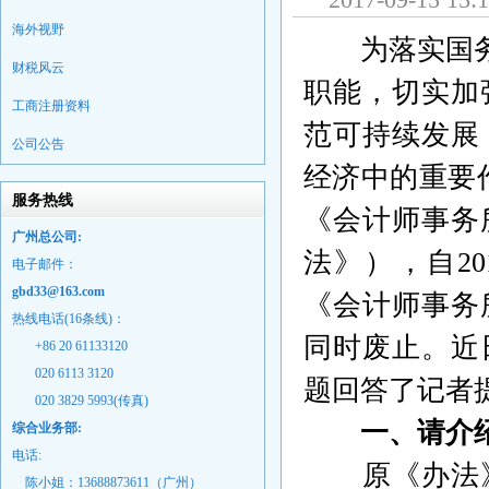
海外视野
为落实国
财税风云
职能，切实加
工商注册资料
范可持续发展
公司公告
经济中的重要
服务热线
《会计师事务
广州总公司:
法》），自
20
电子邮件：
gbd33@163.com
《会计师事务
热线电话(16条线)：
同时废止。近
+86 20 61133120
020 6113 3120
题回答了记者
020 3829 5993(传真)
一、请介
综合业务部:
电话:
原《办法
陈小姐：13688873611（广州）