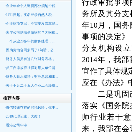
行政审批事项
·企业年金个人缴费部分须纳个税...
务所及其分支
·1月1日起，实名登录自然人税...
年
10
月，国务
·企业这项支出，不需要发票就能...
·离岸公司到底是做啥的？为啥很...
事项的决定》
·一个从业20多年的财务经理，...
分支机构设立
·因为劳动合同多写了1句话，公...
2014
年，我部
·财务人员拥有这几张财务表格，...
·员工自愿放弃社保对用人单位是...
宜作了具体规
·财务人薪水揭秘：财务总监和出...
应在《办法》
·关于不足二十五人企业工会经费...
二是巩固
推荐内容
落实《国务院
·微信转账存在的涉税风险，你中...
师行业若干意
·2019代理记账，大改！
·香港公司年审
来，我部在会