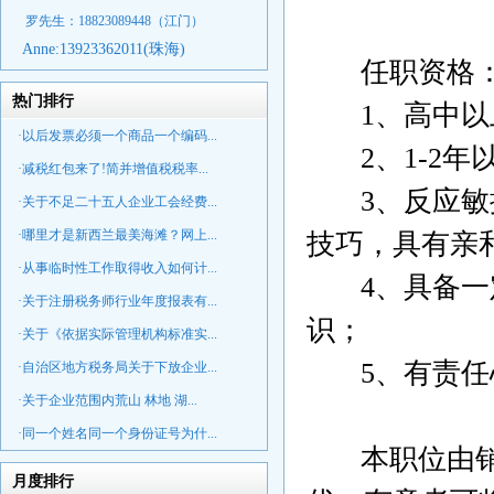
罗先生：18823089448
（江门）
Anne:
13923362011(珠海)
任职资格
热门排行
1、高中以
·以后发票必须一个商品一个编码...
2、1-2年
·减税红包来了!简并增值税税率...
3、反应敏捷
·关于不足二十五人企业工会经费...
·哪里才是新西兰最美海滩？网上...
技巧，具有亲
·从事临时性工作取得收入如何计...
4、具备一定
·关于注册税务师行业年度报表有...
识；
·关于《依据实际管理机构标准实...
5、有责任心
·自治区地方税务局关于下放企业...
·关于企业范围内荒山 林地 湖...
·同一个姓名同一个身份证号为什...
本职位由销
月度排行