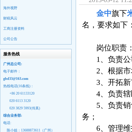
海外视野
金中
旗下
财税风云
名，要求如下
工商注册资料
公司公告
岗位职责
服务热线
1、负责公
广州总公司:
2、根据市场
电子邮件：
gbd33@163.com
3、开拓新市
热线电话(16条线)：
4、负责辖区
+86 20 61133120
020 6113 3120
5、负责销售
020 3829 5993(传真)
务；
综合业务部:
电话:
6、管理维护
陈小姐：13688873611（广州）