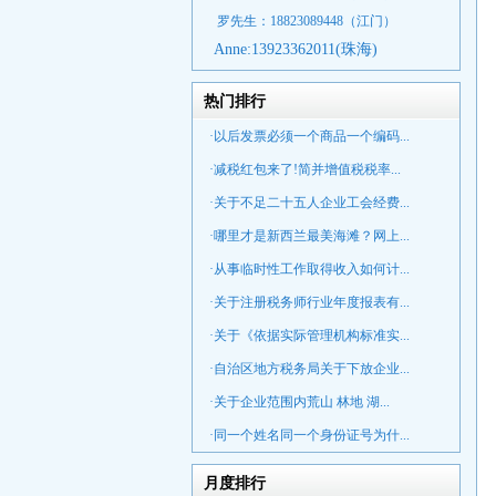
罗先生：18823089448
（江门）
Anne:
13923362011(珠海)
热门排行
·以后发票必须一个商品一个编码...
·减税红包来了!简并增值税税率...
·关于不足二十五人企业工会经费...
·哪里才是新西兰最美海滩？网上...
·从事临时性工作取得收入如何计...
·关于注册税务师行业年度报表有...
·关于《依据实际管理机构标准实...
·自治区地方税务局关于下放企业...
·关于企业范围内荒山 林地 湖...
·同一个姓名同一个身份证号为什...
月度排行