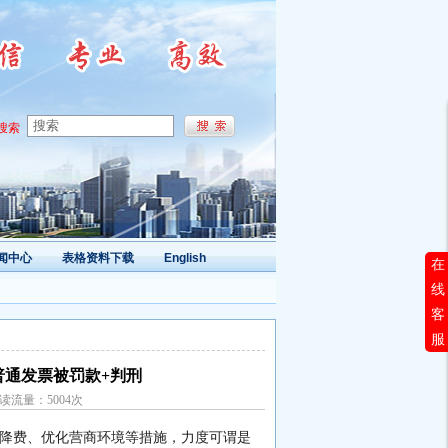
搜索
闻中心
表格资料下载
English
在
线
客
服
普通发票被罚款+判刑
阅读流量：5004次
税降费、优化营商环境等措施，力度可谓是