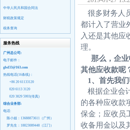
中华人民共和国合同法
很多财务人
财税政策规定
都计入了营业
税务查询
入还是其他应
服务热线
理。
广州总公司:
那么，企业
电子邮件：
gbd33@163.com
其他应收款呢
热线电话(16条线)：
1、首先我
+86 20 61133120
020 6113 3120
根据企业会
020 3829 5993(传真)
的各种应收款
综合业务部:
电话:
保金；应收员
陈小姐：13688873611（广州）
收备用金以及
罗先生：18823089448
（江门）