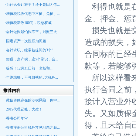
·为什么会计难学？还不是因为你...
利得也就是
·增值税税收优惠中不征、免征、...
金、押金、惩
·增值税新政100问，税总权威...
损失也就是
·会计做账最怕账不平，对账三大...
造成的损失，
·固定资产一次性抵扣问题
·会计求职，经常被提问的3个“...
合同标的已经
·契税，房产税，这5个常识，会...
款等，若能够
·提醒！12月31日前，老板和...
所以这样看
·年终结账，不可忽视的5大税务...
执行合同之前
推荐内容
接计入营业外
·微信转账存在的涉税风险，你中...
·2019代理记账，大改！
失。又如质保
·香港公司年审
得，且未给自
·香港注册公司税务常见问题之薪...