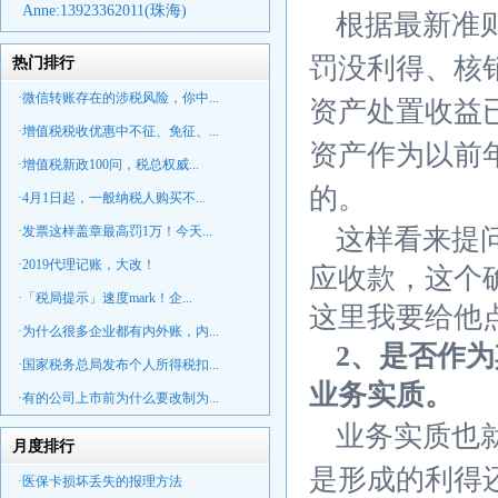
Anne:
13923362011(珠海)
根据最新准
罚没利得、核
热门排行
·微信转账存在的涉税风险，你中...
资产处置收益
·增值税税收优惠中不征、免征、...
资产作为以前
·增值税新政100问，税总权威...
的。
·4月1日起，一般纳税人购买不...
·发票这样盖章最高罚1万！今天...
这样看来提
·2019代理记账，大改！
应收款，这个
·「税局提示」速度mark！企...
这里我要给他
·为什么很多企业都有内外账，内...
2、是否作
·国家税务总局发布个人所得税扣...
业务实质。
·有的公司上市前为什么要改制为...
业务实质也
月度排行
是形成的利得
·医保卡损坏丢失的报理方法