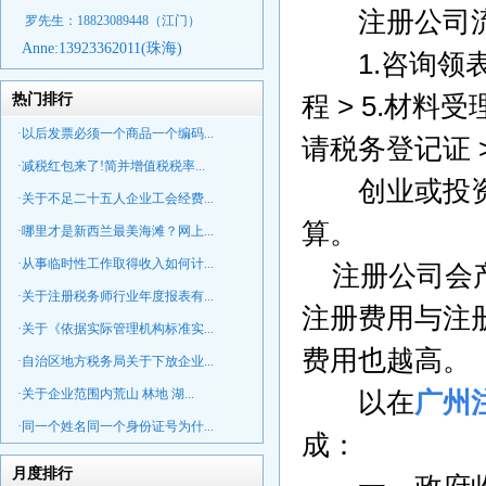
注册公司流
罗先生：18823089448
（江门）
Anne:
13923362011(珠海)
1.
咨询领
热门排行
程
> 5.
材料受
·以后发票必须一个商品一个编码...
请税务登记证
·减税红包来了!简并增值税税率...
创业
或投
·关于不足二十五人企业工会经费...
算。
·哪里才是新西兰最美海滩？网上...
·从事临时性工作取得收入如何计...
注册公司会
·关于注册税务师行业年度报表有...
注册费用与注
·关于《依据实际管理机构标准实...
费用也越高。
·自治区地方税务局关于下放企业...
·关于企业范围内荒山 林地 湖...
以在
广州
·同一个姓名同一个身份证号为什...
成：
月度排行