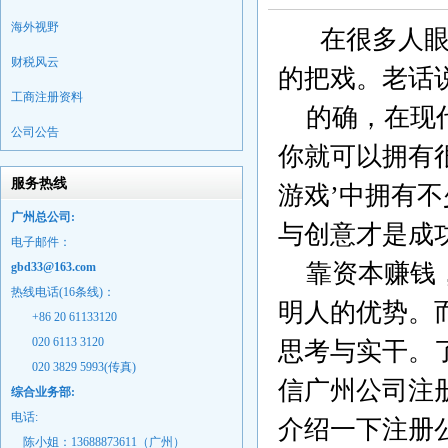
海外视野
在很多人
财税风云
的把戏。老话
工商注册资料
的确，在现
公司公告
你就可以拥有
服务热线
游戏’中拥有
广州总公司:
与创意才是成
电子邮件：
靠资本赚钱
gbd33@163.com
热线电话(16条线)：
明人的优势。
+86 20 61133120
020 6113 3120
思考与实干。
020 3829 5993(传真)
信
广州公司注
综合业务部:
电话:
介绍一下注册
陈小姐：13688873611（广州）