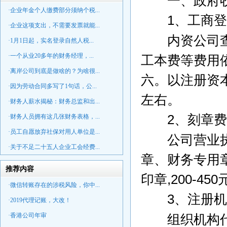
一、政府收
·企业年金个人缴费部分须纳个税...
1
、工商登
·企业这项支出，不需要发票就能...
内资公司查名
·1月1日起，实名登录自然人税...
·一个从业20多年的财务经理，...
工本费等费用
·离岸公司到底是做啥的？为啥很...
六。以注册资
·因为劳动合同多写了1句话，公...
左右。
·财务人薪水揭秘：财务总监和出...
2
、刻章费
·财务人员拥有这几张财务表格，...
·员工自愿放弃社保对用人单位是...
公司营业执照
·关于不足二十五人企业工会经费...
章、财务专用
推荐内容
印章
,200-450
·微信转账存在的涉税风险，你中...
3
、注册机
·2019代理记账，大改！
·香港公司年审
组织机构代