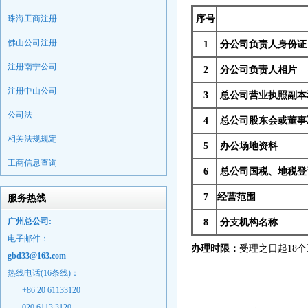
珠海工商注册
序号
佛山公司注册
1
分公司负责人身份证
注册南宁公司
2
分公司负责人相片
注册中山公司
3
总公司营业执照副本
公司法
4
总公司股东会或董事
相关法规规定
5
办公场地资料
工商信息查询
6
总公司国税、地税登
7
经营范围
服务热线
广州总公司:
8
分支机构名称
电子邮件：
办理时限：
受理之日起18
gbd33@163.com
热线电话(16条线)：
+86 20 61133120
020 6113 3120