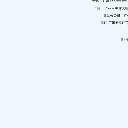
手机：罗生13688892090
广州： 广州市天河区珠
番禺分公司：广
江门:广东省江门市
粤公网