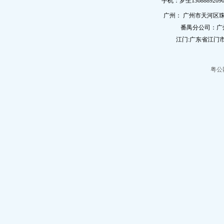
手机：罗生13688892090
广州： 广州市天河区珠
番禺分公司：广
江门:广东省江门市
粤公网