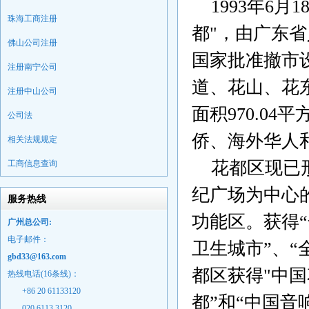
1993
年
6
月
1
珠海工商注册
都
"
，由广东省
佛山公司注册
国家批准撤市
注册南宁公司
道、花山、花
注册中山公司
面积
970.04
平
公司法
侨、海外华人
相关法规规定
花都区现已
工商信息查询
纪广场为中心的
服务热线
功能区。获得“
广州总公司:
电子邮件：
卫生城市”、
gbd33@163.com
都区获得
"
中国
热线电话(16条线)：
+86 20 61133120
都”和“中国
020 6113 3120