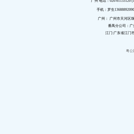
广州 电话：020-61133120 (
手机：罗生13688892090
广州： 广州市天河区珠
番禺分公司：广
江门:广东省江门市
粤公网