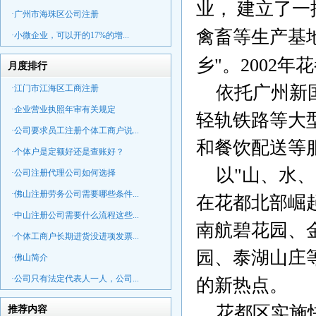
业，
建立了一
·广州市海珠区公司注册
禽畜等生产基
·小微企业，可以开的17%的增...
乡
"
。
2002
年花
月度排行
依托广州新
·江门市江海区工商注册
·企业营业执照年审有关规定
轻轨铁路等大
·公司要求员工注册个体工商户说...
和餐饮配送等
·个体户是定额好还是查账好？
以
"
山、水、
·公司注册代理公司如何选择
·佛山注册劳务公司需要哪些条件...
在花都北部崛
·中山注册公司需要什么流程这些...
南航碧花园、
·个体工商户长期进货没进项发票...
园、泰湖山庄
·佛山简介
·公司只有法定代表人一人，公司...
的新热点。
花都区实施
推荐内容