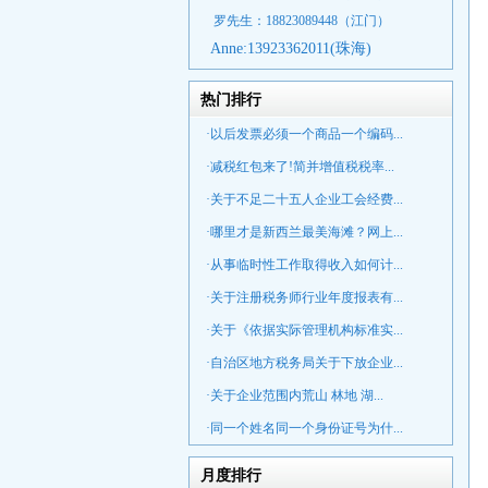
罗先生：18823089448
（江门）
Anne:
13923362011(珠海)
热门排行
·以后发票必须一个商品一个编码...
·减税红包来了!简并增值税税率...
·关于不足二十五人企业工会经费...
·哪里才是新西兰最美海滩？网上...
·从事临时性工作取得收入如何计...
·关于注册税务师行业年度报表有...
·关于《依据实际管理机构标准实...
·自治区地方税务局关于下放企业...
·关于企业范围内荒山 林地 湖...
·同一个姓名同一个身份证号为什...
月度排行