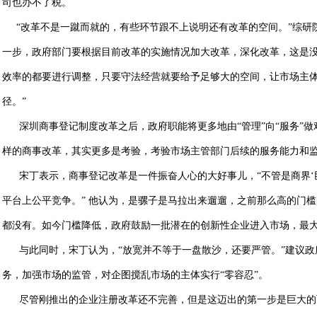
司也办不了税。
“改革不是一蹴而就的，有些环节跟不上说明还有改革的空间。”综研
一步，政府部门要根据目前改革的实施情况加大改革，深化改革，这是没
效率的都要进行调整，只要守法经营就要给予足够大的空间，让市场主
径。”
深圳商事登记制度改革之后，政府职能将更多地由“管理”向“服务”做
样的商事改革，其实更多是考验，考验市场主管部门后续的服务能力和
宋丁表示，商事登记改革是一件振奋人心的大好事儿，“不管是商界‘巨
平台上公平竞争。” 他认为，是骡子是马拉出来遛遛，之前那么高的门
都没有。如今门槛降低，政府鼓励一批潜在的创新性企业进入市场，最
与此同时，宋丁认为，“放宽并不等于一盘散沙，还要严管。”建议政
务，加强市场的监管，对企图搅乱市场的主体实行“零容忍”。
尽管刚推出的企业注册改革还不完善，但是这迈出的第一步是巨大的