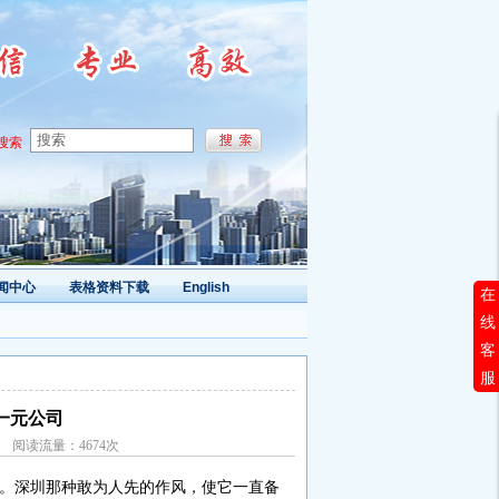
搜索
闻中心
表格资料下载
English
在
线
客
服
一元公司
内容 阅读流量：4674次
。深圳那种敢为人先的作风，使它一直备