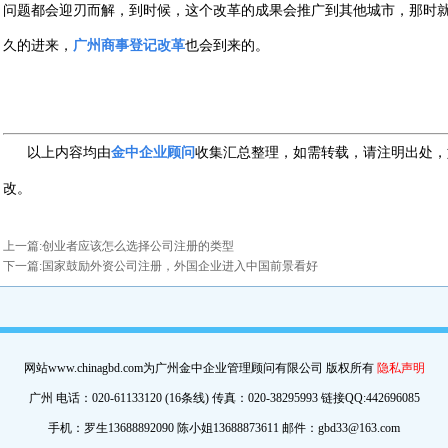
问题都会迎刃而解，到时候，这个改革的成果会推广到其他城市，那时
久的进来，
广州商事登记改革
也会到来的。
以上内容均由
金中企业顾问
收集
汇总
整理
，如需转载，请注明出处，
改。
上一篇:
创业者应该怎么选择公司注册的类型
下一篇:
国家鼓励外资公司注册，外国企业进入中国前景看好
网站www.chinagbd.com为广州金中企业管理顾问有限公司 版权所有
隐私声明
广州 电话：020-61133120 (16条线) 传真：020-38295993 链接QQ:442696085
手机：罗生13688892090 陈小姐13688873611 邮件：gbd33@163.com