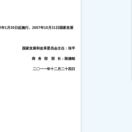
2
年
1
月
30
日起施行。
2007
年
10
月
31
日国家发展
。
国家发展和改革委员会主任：张平
商
务
部
部
长：陈德铭
二〇一一年十二月二十四日