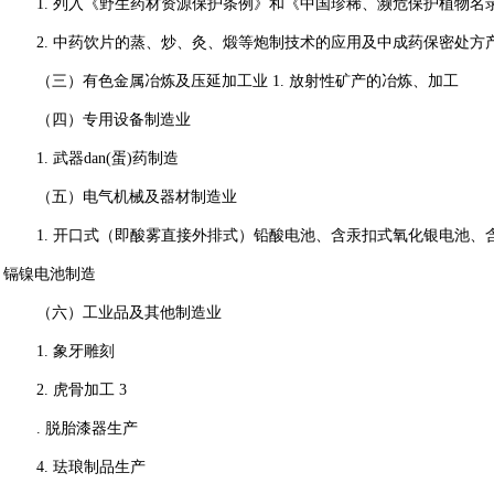
1.
列入《野生药材资源保护条例》和《中国珍稀、濒危保护植物名
2.
中药饮片的蒸、炒、灸、煅等炮制技术的应用及中成药保密处方
（三）有色金属冶炼及压延加工业
1.
放射性矿产的冶炼、加工
（四）专用设备制造业
1.
武器
dan(
蛋
)
药制造
（五）电气机械及器材制造业
1.
开口式（即酸雾直接外排式）铅酸电池、含汞扣式氧化银电池、
镉镍电池制造
（六）工业品及其他制造业
1.
象牙雕刻
2.
虎骨加工
3
.
脱胎漆器生产
4.
珐琅制品生产