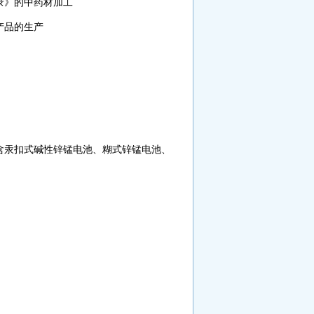
录》的中药材加工
产品的生产
含汞扣式碱性锌锰电池、糊式锌锰电池、