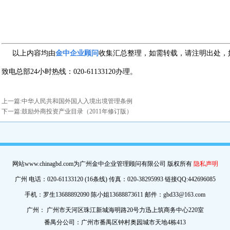
以上内容均由
金中企业顾问
收集汇总整理，如需转载，请注明出处，
致电总部24小时热线：020-61133120办理。
上一篇:
中华人民共和国外国人入境出境管理条例
下一篇:
鼓励外商投资产业目录（2011年修订版）
网站www.chinagbd.com为广州金中企业管理顾问有限公司 版权所有
隐私声明
广州 电话：020-61133120 (16条线) 传真：020-38295993 链接QQ:442696085
手机：罗生13688892090 陈小姐13688873611 邮件：gbd33@163.com
广州： 广州市天河区珠江新城海明路20号力迅上筑商务中心220室
番禺分公司：广州市番禺区钟村奥园城市天地4栋413