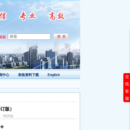
搜索
闻中心
表格资料下载
English
在
线
客
服
修订版）
量：9029次
会令