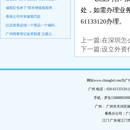
·减税红包来了!简并增值税税率...
处，如需办理业务
·香港公司年审逾期罚款
61133120办理。
·以后发票必须一个商品一个编码...
·广州商事登记改革制度 注册公...
上一篇:
在深圳怎
下一篇:
设立外资
网站www.chinagbd.c
广州 电话：020-61133120 (
手机：罗生13688892090
广州： 广州市天河区珠
番禺分公司：广
江门:广东省江门市