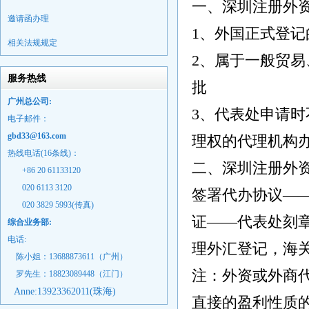
一、深圳注册外
邀请函办理
1、外国正式登
相关法规规定
2、属于一般贸
服务热线
批
广州总公司:
3、代表处申请
电子邮件：
gbd33@163.com
理权的代理机构
热线电话(16条线)：
二、深圳注册外
+86 20 61133120
020 6113 3120
签署代办协议—
020 3829 5993(传真)
证——代表处刻章
综合业务部:
电话:
理外汇登记，海
陈小姐：13688873611（广州）
注：外资或外商
罗先生：18823089448
（江门）
Anne:
13923362011(珠海)
直接的盈利性质