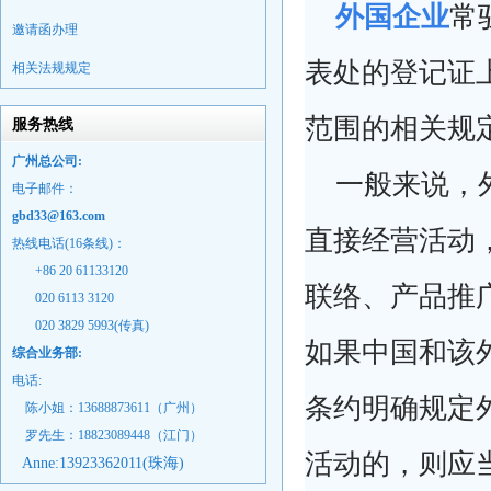
外国
企业
常
邀请函办理
表处的登记证
相关法规规定
范围的相关规
服务热线
广州总公司:
一般来说，
电子邮件：
gbd33@163.com
直接经营活动
热线电话(16条线)：
+86 20 61133120
联络、产品推
020 6113 3120
020 3829 5993(传真)
如果中国和该
综合业务部:
电话:
条约明确规定
陈小姐：13688873611（广州）
罗先生：18823089448
（江门）
活动的，则应
Anne:
13923362011(珠海)