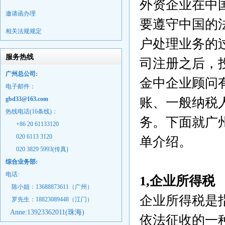
外资企业在中
邀请函办理
要遵守中国的
相关法规规定
户处理业务的
服务热线
司注册之后，
广州总公司:
金中企业顾问
电子邮件：
gbd33@163.com
账、一般纳税
热线电话(16条线)：
务。下面就广
+86 20 61133120
020 6113 3120
单介绍。
020 3829 5993(传真)
综合业务部:
电话:
1,企业所得税
陈小姐：13688873611（广州）
企业所得税是
罗先生：18823089448
（江门）
Anne:
13923362011(珠海)
依法征收的一