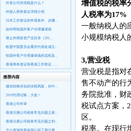
增值税的税率
·外资公司所得税是什么？
·外国人商务签证详情介绍
人税率为17%
·日本工作签证的申请条件、步骤...
一般纳税人的
·如何帮助国外客户办理邀请函
小规模纳税人
·禁止外商投资产业目录（201...
·欧盟中国委员会重庆代表处成立...
·给国外客户办理邀请函的流程及...
3,营业税
·香港商务签证和香港工作签证，...
营业税是指对
推荐内容
售不动产的行为
·微信转账存在的涉税风险，你中...
务院批准，财
·2019代理记账，大改！
税试点方案，2
·香港公司年审
·香港注册公司税务常见问题之薪...
区。
·香港注册公司税务常见问题之利...
税率。在现行增
·怎么查询世界各国公司工商注册...