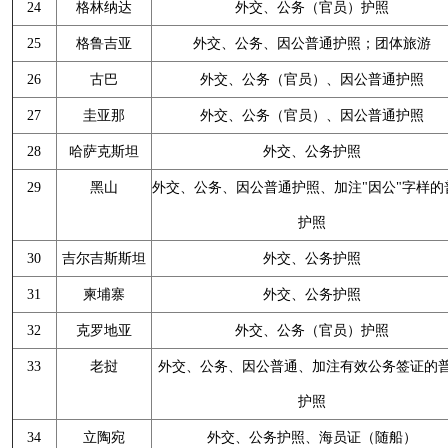
24
格林纳达
外交、公务（官员）护照
25
格鲁吉亚
外交、公务、因公普通护照；团体旅游
26
古巴
外交、公务（官员）、因公普通护照
27
圭亚那
外交、公务（官员）、因公普通护照
28
哈萨克斯坦
外交、公务护照
29
黑山
外交、公务、因公普通护照、加注"因公"字样的
护照
30
吉尔吉斯斯坦
外交、公务护照
31
柬埔寨
外交、公务护照
32
克罗地亚
外交、公务（官员）护照
33
老挝
外交、公务、因公普通、加注有效公务签证的
护照
34
立陶宛
外交、公务护照、海员证（随船）