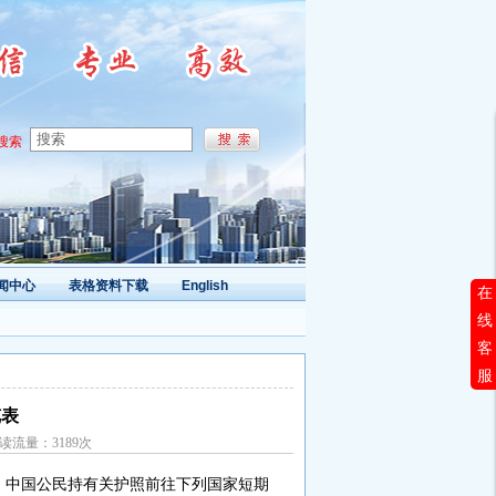
搜索
闻中心
表格资料下载
English
在
线
客
服
览表
阅读流量：3189次
。中国公民持有关护照前往下列国家短期