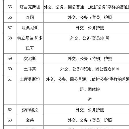
55
塔吉克斯坦
外交、公务、因公普通、加注"公务"字样的普通
56
泰国
外交、公务（官员）护照
57
坦桑尼亚
外交、公务护照
58
特立尼达 和多
外交、公务(官员)护照
巴哥
59
突尼斯
外交、公务（特别）护照
60
土耳其
外交、公务(特别)、因公普通护照
61
土库曼斯坦
外交、公务、因公普通、加注"公务"字样的普
照；团体旅
游
62
委内瑞拉
外交、公务护照
63
文莱
外交、公务（官员）护照