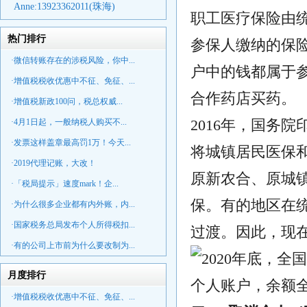
Anne:
13923362011(珠海)
职工医疗保险由
热门排行
参保人缴纳的保
·微信转账存在的涉税风险，你中...
户中的钱都属于
·增值税税收优惠中不征、免征、...
合作药店买药。
·增值税新政100问，税总权威...
2016年，国务
·4月1日起，一般纳税人购买不...
·发票这样盖章最高罚1万！今天...
将城镇居民医保
·2019代理记账，大改！
原新农合、原城镇
·「税局提示」速度mark！企...
保。有的地区在统
·为什么很多企业都有内外账，内...
·国家税务总局发布个人所得税扣...
过渡。因此，现在
·有的公司上市前为什么要改制为...
月度排行
·增值税税收优惠中不征、免征、...