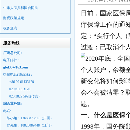
中华人民共和国合同法
日前，国家医保局
财税政策规定
疗保障工作的通
税务查询
定：“实行个人
服务热线
过渡；已取消个
广州总公司:
电子邮件：
gbd33@163.com
热线电话(16条线)：
新变化将如何影
+86 20 61133120
020 6113 3120
会不会被清零？
020 3829 5993(传真)
题。
综合业务部:
电话:
一、什么是医保
陈小姐：13688873611（广州）
1998年，国务
罗先生：18823089448
（江门）