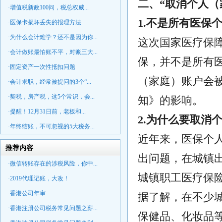
二、“取消个人（
·增值税新政100问，税总权威...
1.不是所有医保
·医保卡损坏丢失的报理方法
·为什么会计难学？还不是因为你...
这次国家医疗保
·会计做账最怕账不平，对账三大...
保，并不是所有
·固定资产一次性抵扣问题
（家庭）账户会
·会计求职，经常被提问的3个“...
·契税，房产税，这5个常识，会...
知》的影响。
·提醒！12月31日前，老板和...
2.为什么要取消
·年终结账，不可忽视的5大税务...
近年来，医保个
推荐内容
出问题，在城镇
·微信转账存在的涉税风险，你中...
城镇职工医疗保
·2019代理记账，大改！
·香港公司年审
据了解，在不少
·香港注册公司税务常见问题之薪...
保健品、化妆品