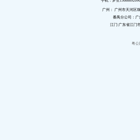
手机：罗生13688892090
广州： 广州市天河区珠
番禺分公司：广
江门:广东省江门市
粤公网