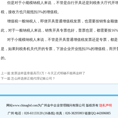
但是对于小规模纳税人来说 ，不管是自行开具还是到税务大厅代开
税，接收方也只能抵扣3%的增值税。
增值税一般纳税人，即便开具普通增值税发票，也需要按销售金额缴
此，对于一般纳税人来说，销售开具专票也好，普票也罢，都需要按16
对于小规模纳税人来说，不管是开具普通增值税发票还是专票，都是
是，如果到税务机关代开的专票，下游企业开业抵扣3%的增值税，而开
的。
上一篇:
发票这样盖章最高罚1万！今天正式明确不能再这样了
下一篇:
怎么样选择正规代理记账公司？
网站www.chinagbd.com为广州金中企业管理顾问有限公司 版权所有
隐私声明
广州 电话：020-61133120 (16条线) 传真：020-38295993 链接QQ:442696085