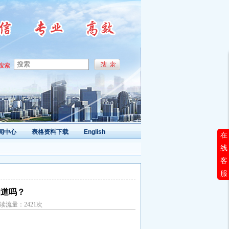
搜索
闻中心
表格资料下载
English
在
线
客
服
知道吗？
阅读流量：2421次