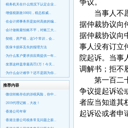
争议。
·税务机关在什么情况下认定企业...
当事人不愿和
·增值税新政100问，税总权威...
·在会计师事务所是如何高效的编...
据仲裁协议向
·会计做账最怕账不平，对账三大...
据仲裁协议向
·契税，房产税，这5个常识，会...
事人没有订立
·医保卡损坏丢失的报理方法
·为什么客户要求供应商提供一年...
院起诉。当事
·发票这样盖章最高罚1万！今天...
调解书；拒不
·为什么会计难学？还不是因为你...
第一百二十九
推荐内容
争议提起诉讼
·微信转账存在的涉税风险，你中...
者应当知道其
·2019代理记账，大改！
·香港公司年审
起诉讼或者申
·香港注册公司税务常见问题之薪...