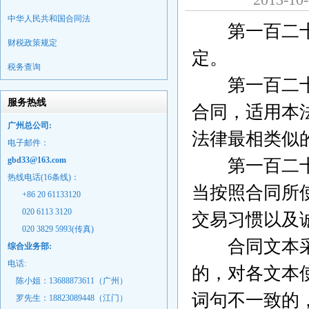
中华人民共和国合同法
第一百二十三
财税政策规定
定。
税务查询
第一百二十四
服务热线
合同，适用本
广州总公司:
法律最相类似
电子邮件：
gbd33@163.com
第一百二十五
热线电话(16条线)：
当按照合同所
+86 20 61133120
020 6113 3120
交易习惯以及
020 3829 5993(传真)
合同文本采用
综合业务部:
电话:
的，对各文本
陈小姐：13688873611（广州）
词句不一致的
罗先生：18823089448
（江门）