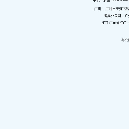
手机：罗生13688892090
广州： 广州市天河区珠
番禺分公司：广
江门:广东省江门市
粤公网