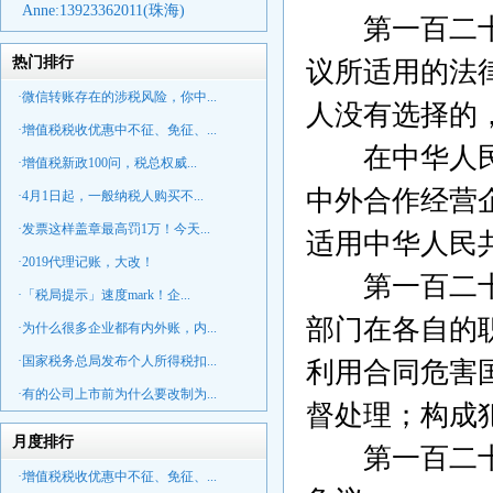
Anne:
13923362011(珠海)
第一百二十六
热门排行
议所适用的法
·微信转账存在的涉税风险，你中...
人没有选择的
·增值税税收优惠中不征、免征、...
在中华人民
·增值税新政100问，税总权威...
中外合作经营
·4月1日起，一般纳税人购买不...
·发票这样盖章最高罚1万！今天...
适用中华人民
·2019代理记账，大改！
第一百二十七
·「税局提示」速度mark！企...
部门在各自的
·为什么很多企业都有内外账，内...
·国家税务总局发布个人所得税扣...
利用合同危害
·有的公司上市前为什么要改制为...
督处理；构成
月度排行
第一百二十八
·增值税税收优惠中不征、免征、...