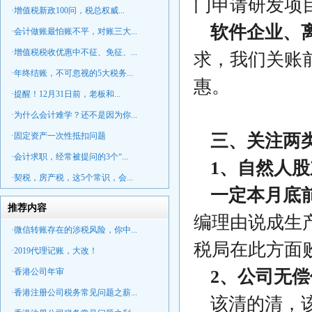
门申请研发项
·增值税新政100问，税总权威...
软件企业、
·会计做账最怕账不平，对账三大...
·增值税税收优惠中不征、免征、...
求，我们关账
·年终结账，不可忽视的5大税务...
惠。
·提醒！12月31日前，老板和...
·为什么会计难学？还不是因为你...
·固定资产一次性抵扣问题
三、关注两
·会计求职，经常被提问的3个“...
1、自然人
·契税，房产税，这5个常识，会...
一定本月底
推荐内容
编理由说成生
·微信转账存在的涉税风险，你中...
税局在此方面
·2019代理记账，大改！
·香港公司年审
2、公司无
·香港注册公司税务常见问题之薪...
该清的清，