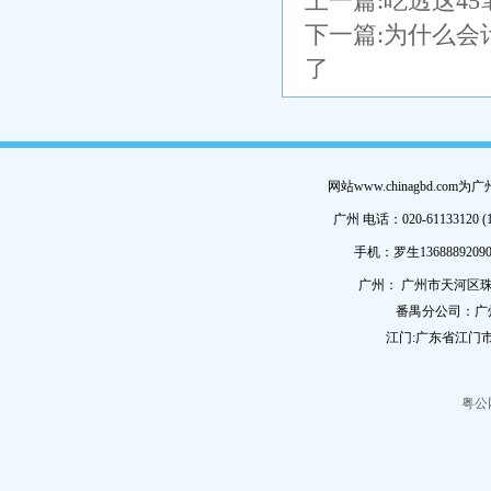
上一篇:
吃透这4
下一篇:
为什么会
了
网站www.chinagbd.c
广州 电话：020-61133120 (
手机：罗生13688892090
广州： 广州市天河区珠
番禺分公司：广
江门:广东省江门市
粤公网