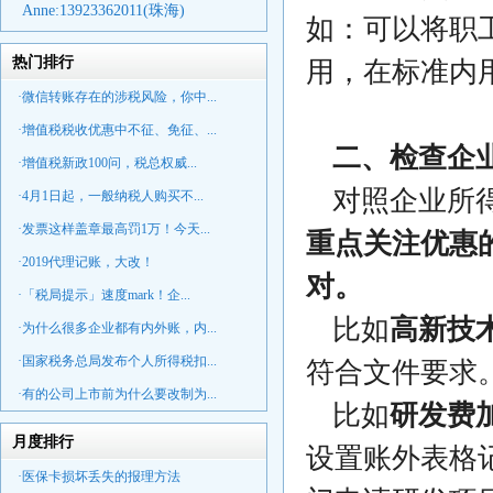
Anne:
13923362011(珠海)
如：可以将职
热门排行
用，在标准内
·微信转账存在的涉税风险，你中...
·增值税税收优惠中不征、免征、...
二、检查企
·增值税新政100问，税总权威...
对照企业所
·4月1日起，一般纳税人购买不...
·发票这样盖章最高罚1万！今天...
重点关注优惠
·2019代理记账，大改！
对。
·「税局提示」速度mark！企...
比如
高新技
·为什么很多企业都有内外账，内...
·国家税务总局发布个人所得税扣...
符合文件要求
·有的公司上市前为什么要改制为...
比如
研发费
月度排行
设置账外表格
·医保卡损坏丢失的报理方法