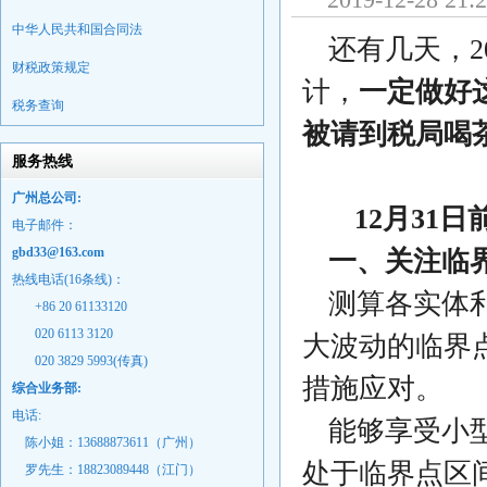
中华人民共和国合同法
还有几天，2
财税政策规定
计，
一定做好
税务查询
被请到税局喝
服务热线
广州总公司:
12月31
电子邮件：
gbd33@163.com
一、关注临
热线电话(16条线)：
测算各实体
+86 20 61133120
020 6113 3120
大波动的临界
020 3829 5993(传真)
措施应对。
综合业务部:
电话:
能够享受小
陈小姐：13688873611（广州）
处于临界点区
罗先生：18823089448
（江门）