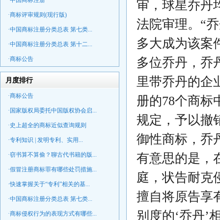
·中国商标注册
审，球星乔丹均
·商标评审规则(现行版)
法院审理。“
·中国商标注册分类总表 第七类...
多大成为该案件
·中国商标注册分类总表 第十二...
·商标公告
多位乔丹，乔
里带乔丹的企
月度排行
·商标公告
册的78个商标
·国家版权局委托中国版权协会启...
规定，予以撤
·史上超全的商标近似查询规则
御性商标，乔
·专利知识 | 发明专利、实用...
·窃书算不算偷？聊古代书籍的版...
有意思的是，在
·假冒注册商标罪有哪些处罚措施...
庭，状告耐克
·快速掌握关于“专利”相关的基...
擅自将原告享
·中国商标注册分类总表 第七类...
别度的‘乔丹
·商标侵权行为的表现方式有哪些...