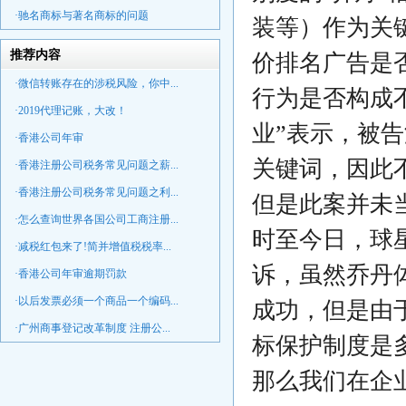
·驰名商标与著名商标的问题
装等）作为关
推荐内容
价排名广告是否
·微信转账存在的涉税风险，你中...
行为是否构成不
·2019代理记账，大改！
业”表示，被
·香港公司年审
关键词，因此
·香港注册公司税务常见问题之薪...
·香港注册公司税务常见问题之利...
但是此案并未
·怎么查询世界各国公司工商注册...
时至今日，球
·减税红包来了!简并增值税税率...
诉，虽然乔丹
·香港公司年审逾期罚款
·以后发票必须一个商品一个编码...
成功，但是由
·广州商事登记改革制度 注册公...
标保护制度是
那么我们在企