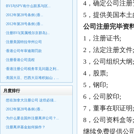
4，确定公司注册
·BVI与SPV有什么联系与区...
5，提供美国本土
·2012年第28号条例 (香...
·2012年第28号条例 (香...
公司注册完毕资
·注册BVI(英属维尔京群岛)...
1，注册证书;
·注册美国特拉华州公司
2，法定注册文件
·香港公司年审逾期罚款
·注册香港公司流程
3，公司组织大纲
·香港注册公司税务常见问题之利...
4，股票;
·美国大豆、巴西大豆堆积如山，...
5，钢印;
月度排行
6，公司胶印;
·想在加拿大注册公司 这些必须...
7，董事在职证明
·2012年第28号条例 (香...
·为什么要去国外注册离岸公司？...
8，公司资料盒等
·注册离岸基金如何操作？
继续免费提供公司