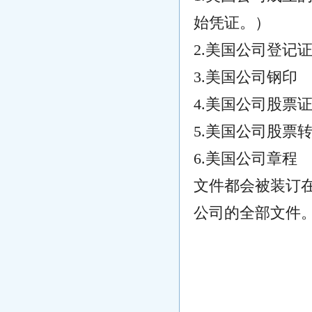
始凭证。）
2.美国公司登记
3.美国公司钢印
4.美国公司股票
5.美国公司股票
6.美国公司章程
文件都会被装订
公司的全部文件