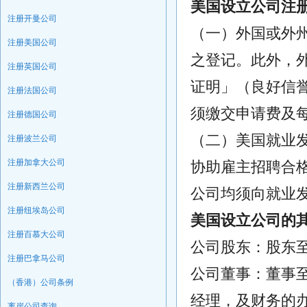
美国设立公司注
注册开曼公司
（一）外国或外
注册美国公司
之登记。此外，
注册英国公司
证明」（良好信
注册法国公司
须缴交申请费及
注册德国公司
（二）美国就业
注册波兰公司
注册加拿大公司
协助雇主招聘合
注册新西兰公司
公司均须向就业
注册纽埃岛公司
美国设立公司的
注册百慕大公司
公司股东：股东
注册巴拿马公司
公司董事：董事
（香港）公司条例
经理，及财务的
离岸公司查询