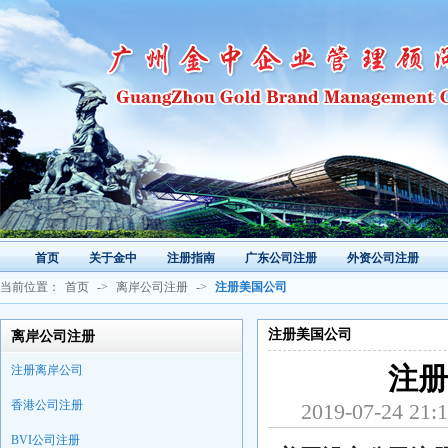
首页
关于金中
注册指南
广东公司注册
外资公司注册
当前位置：
首页
->
离岸公司注册
->
注册美国公司
注册美国公司
离岸公司注册
注册离岸公司
注册
香港公司注册
2019-07-2
BVI公司注册