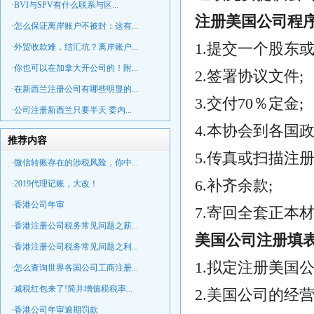
·BVI与SPV有什么联系与区...
注册美国公司程
·怎么保证离岸账户不被封：这有...
1.提交一个股东
·外贸收款难，结汇坑？离岸账户...
·你也可以在加拿大开公司的！附...
2.签署协议文件;
·在新西兰注册公司有哪些明显的...
3.交付70％定金;
·公司注册新西兰只要半天 委内...
4.本协会到各国
推荐内容
5.传真或扫描注册
·微信转账存在的涉税风险，你中...
6.补齐余款;
·2019代理记账，大改！
·香港公司年审
7.寄回全套正本
·香港注册公司税务常见问题之薪...
美国公司注册填
·香港注册公司税务常见问题之利...
1.拟定注册美国
·怎么查询世界各国公司工商注册...
·减税红包来了!简并增值税税率...
2.美国公司的经营
·香港公司年审逾期罚款