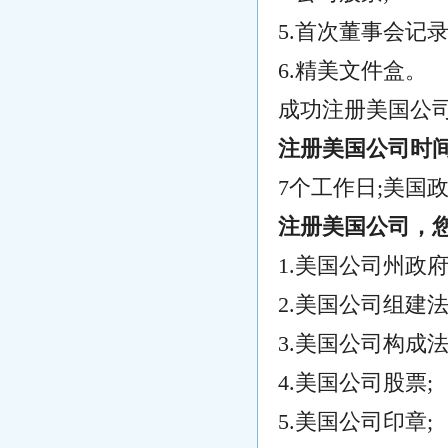
5.首次董事会记录
6.精美文件盒。
成功注册美国公
注册美国公司时
7个工作日;美国
注册美国公司，
1.美国公司州政
2.美国公司组建法
3.美国公司构成法
4.美国公司股票;
5.美国公司印章;