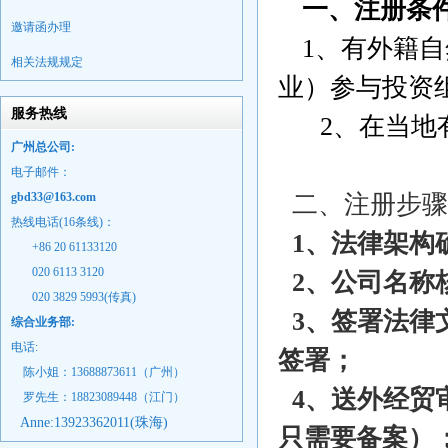
一、注册条
邀请函办理
1、有外籍
相关法规规定
业）参与投资
服务热线
2、在当地有
广州总公司:
电子邮件：
gbd33@163.com
二、注册步骤
热线电话(16条线)：
1、法律架构
+86 20 61133120
020 6113 3120
2、公司名称
020 3829 5993(传真)
3、签署法律
综合业务部:
电话:
签署；
陈小姐：13688873611（广州）
4、送外经贸审
罗先生：18823089448
（江门）
Anne:
13923362011(珠海)
只需要备案）