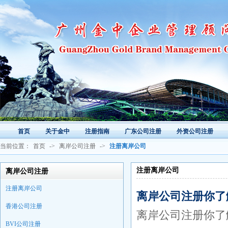
首页
关于金中
注册指南
广东公司注册
外资公司注册
当前位置：
首页
->
离岸公司注册
->
注册离岸公司
注册离岸公司
离岸公司注册
注册离岸公司
离岸公司注册你了
香港公司注册
离岸公司注册你了
BVI公司注册