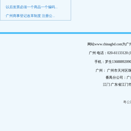
·以后发票必须一个商品一个编码...
·广州商事登记改革制度 注册公...
网站www.chinagbd.c
广州 电话：020-61133120 (
手机：罗生13688892090
广州： 广州市天河区珠
番禺分公司：广
江门:广东省江门市
粤公网