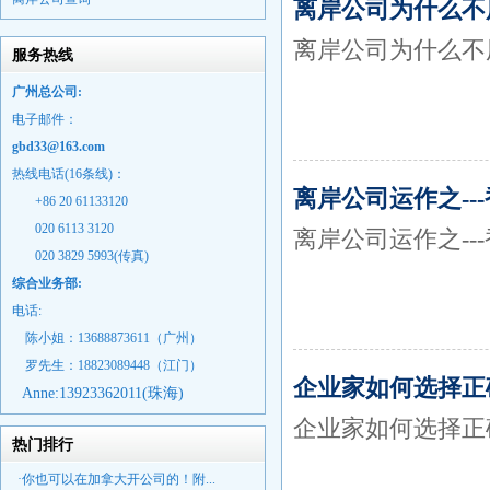
离岸公司为什么不
离岸公司为什么不
服务热线
广州总公司:
电子邮件：
gbd33@163.com
热线电话(16条线)：
离岸公司运作之--
+86 20 61133120
020 6113 3120
离岸公司运作之--
020 3829 5993(传真)
综合业务部:
电话:
陈小姐：13688873611（广州）
罗先生：18823089448
（江门）
企业家如何选择正
Anne:
13923362011(珠海)
企业家如何选择正
热门排行
·你也可以在加拿大开公司的！附...