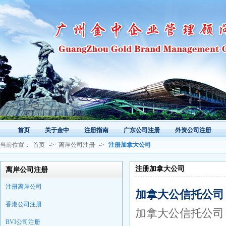
首页
关于金中
注册指南
广东公司注册
外资公司注册
当前位置：
首页
->
离岸公司注册
->
注册加拿大公司
注册加拿大公司
离岸公司注册
注册离岸公司
加拿大公信托公司
香港公司注册
加拿大公信托公司
BVI公司注册