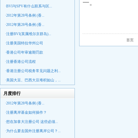
一。
·BVI与SPV有什么联系与区...
·2012年第28号条例 (香...
·2012年第28号条例 (香...
·注册BVI(英属维尔京群岛)...
首页
·注册美国特拉华州公司
·香港公司年审逾期罚款
·注册香港公司流程
·香港注册公司税务常见问题之利...
·美国大豆、巴西大豆堆积如山，...
月度排行
·2012年第28号条例 (香...
·注册离岸基金如何操作？
·想在加拿大注册公司 这些必须...
·为什么要去国外注册离岸公司？...